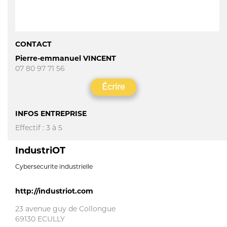
CONTACT
Pierre-emmanuel VINCENT
07 80 97 71 56
Écrire
INFOS ENTREPRISE
Effectif : 3 à 5
IndustriOT
cybersecurite industrielle
http://industriot.com
23 avenue guy de Collongue
69130 ECULLY