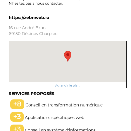
N'hésitez pas à nous contacter.
https://zebnweb.io
16 rue André Brun
69150 Décines Charpieu
Agrandir le plan.
SERVICES PROPOSÉS
+8
Conseil en transformation numérique
+3
Applications spécifiques web
+3
Conseil en système d'informations