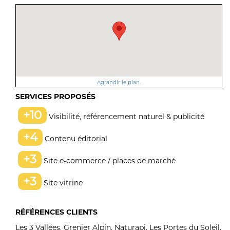
Agrandir le plan.
SERVICES PROPOSÉS
+10
Visibilité, référencement naturel & publicité
+4
Contenu éditorial
+3
Site e-commerce / places de marché
+3
Site vitrine
RÉFÉRENCES CLIENTS
Les 3 Vallées, Grenier Alpin, Naturapi, Les Portes du Soleil,