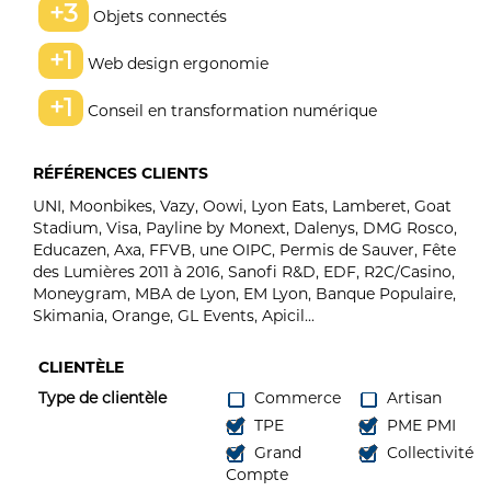
+3
Objets connectés
+1
Web design ergonomie
+1
Conseil en transformation numérique
RÉFÉRENCES CLIENTS
UNI, Moonbikes, Vazy, Oowi, Lyon Eats, Lamberet, Goat
Stadium, Visa, Payline by Monext, Dalenys, DMG Rosco,
Educazen, Axa, FFVB, une OIPC, Permis de Sauver, Fête
des Lumières 2011 à 2016, Sanofi R&D, EDF, R2C/Casino,
Moneygram, MBA de Lyon, EM Lyon, Banque Populaire,
Skimania, Orange, GL Events, Apicil...
CLIENTÈLE
Type de clientèle
Commerce
Artisan
TPE
PME PMI
Grand
Collectivité
Compte