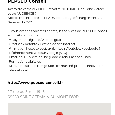
PEPSEO Conseil
Accroitre votre VISIBILITE et votre NOTORIETE en ligne ? créer
votre AUDIENCE ?
Accroitre le nombre de LEADS (contacts, téléchargements..)?
Générer du CA?
Si vous avez ces objectifs en tête, les services de PEPSEO Conseil
sont faits pour vous!
-Analyse stratégique / Audit digital
-Création / Refonte / Gestion de site internet
-Animation Réseaux sociaux (Linkedin,Youtube, Facebook…)
-Référencement web sur Google (SEO)
-Emailing, Publicité online (Google Ads, Facebook ads…)
-Formations digitales
-Marketing stratégique (etudes de marché-produit-innovation),
International
http://www.pepseo-conseil.fr
27 rue du 8 mai 1945
69650 SAINT GERMAIN AU MONT D'OR